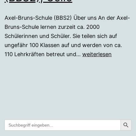
Axel-Bruns-Schule (BBS2) Über uns An der Axel-
Bruns-Schule lernen zurzeit ca. 2000
Schülerinnen und Schüler. Sie teilen sich auf
ungefähr 100 Klassen auf und werden von ca.
Axel-
110 Lehrkräften betreut und…
weiterlesen
Bruns-
Schule
(BBS2),
Celle
Search But
Search
for: