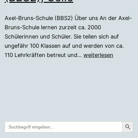
Axel-Bruns-Schule (BBS2) Über uns An der Axel-
Bruns-Schule lernen zurzeit ca. 2000
Schülerinnen und Schüler. Sie teilen sich auf
ungefähr 100 Klassen auf und werden von ca.
Axel-
110 Lehrkräften betreut und…
weiterlesen
Bruns-
Schule
(BBS2),
Celle
Search But
Search
for: